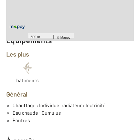
Type d'appartement : F2
ème
Étage : 3
Nombre de pièces : 2
[Voir le détail]
500 m
©
Mappy
Équipements
Les plus
batiments
Général
Chauffage : Individuel radiateur electricité
Eau chaude : Cumulus
Poutres