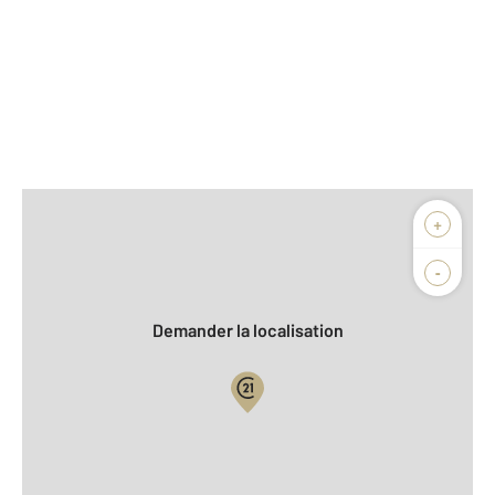
Afficher sur la carte :
+
Agence
Biens vendus
-
Demander la localisation
Vue globale
2
Surface totale : 51,5 m
2
Surface habitable : 38,9 m