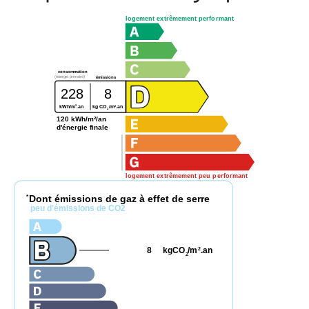
logement extrêmement performant
consommation
(énergie primaire)
émissions
228
8
2
2
kWh/m
.an
kg CO
/m
.an
2
120 kWh/m²/an
d'énergie finale
logement extrêmement peu performant
Dont émissions de gaz à effet de serre
*
peu d'émissions de CO2
8
kgCO
/m
.an
2
2