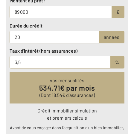
Montant du prêt :
€
Durée du crédit
années
Taux d'intérêt (hors assurances)
%
vos mensualités
534.71
€ par mois
(Dont
18.54
€ d’assurances)
Crédit immobilier simulation
et premiers calculs
Avant de vous engager dans l’acquisition d’un bien immobilier,