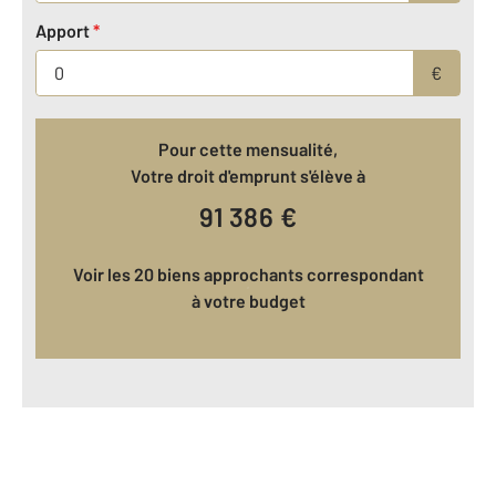
Apport
*
€
Pour cette mensualité,
Votre droit d'emprunt s'élève à
91 386
€
Voir les 20 biens approchants correspondant
à votre budget