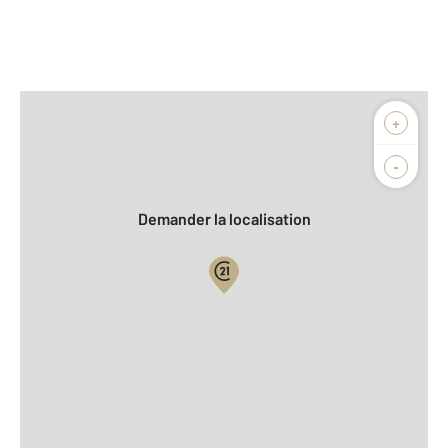
Afficher sur la carte :
+
Agence
-
Demander la localisation
Vue globale
2
Surface totale : 51,1 m
2
Surface habitable : 32,6 m
Type d'appartement : F2
ème
Étage : 2
Nombre de pièces : 2
[Voir le détail]