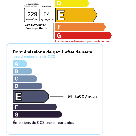
consommation
(énergie primaire)
émissions
229
54
2
2
kg CO
/m
.an
kWh/m
.an
2
210 kWh/m²/an
d'énergie finale
logement extrêmement peu performant
Dont émissions de gaz à effet de serre
*
peu d'émissions de CO2
54
kgCO
/m
.an
2
2
Émissions de CO2 très importantes