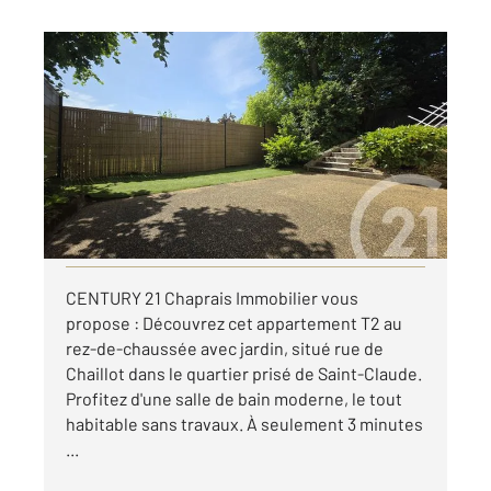
BESANCON 25
2
55,24 m
, 2 pièces
Ref : 40098
Appartement F2 à louer
650 €
par mois charges comprises
Visiter le site dédié
CENTURY 21 Chaprais Immobilier vous
propose : Découvrez cet appartement T2 au
rez-de-chaussée avec jardin, situé rue de
Chaillot dans le quartier prisé de Saint-Claude.
Profitez d'une salle de bain moderne, le tout
habitable sans travaux. À seulement 3 minutes
...