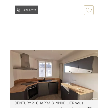
Exclusivité
BESANCON 25
2
60,98 m
, 3 pièces
Ref : 40151
Appartement T3 à louer
780 €
par mois charges comprises
CENTURY 21 CHAPRAIS IMMOBILIER vous