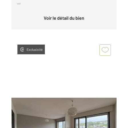
...
Voir le détail du bien
Exclusivité
BESANCON 25
2
77,04 m
, 3 pièces
Ref : 40165
Appartement F3 à louer