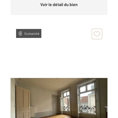
Voir le détail du bien
Exclusivité
BESANCON 25
2
78,31 m
, 3 pièces
Ref : 40047
Appartement F3 à louer
780 €