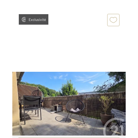
Exclusivité
BESANCON 25
2
73,25 m
, 3 pièces
Ref : 40115
Appartement F3 Duplex à louer
895 €
par mois charges comprises
Visiter le site dédié