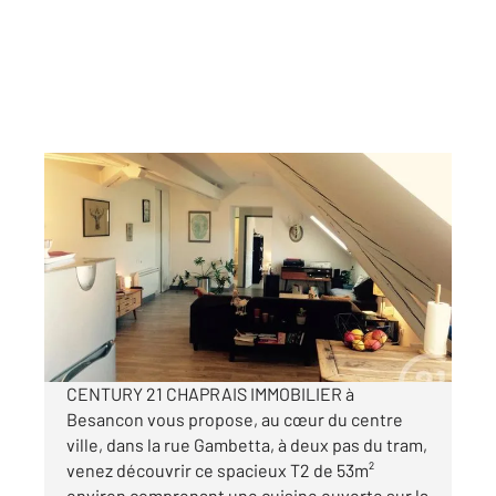
BESANCON 25
2
53,02 m
, 2 pièces
Ref : 40123
Appartement F2 à louer
595 €
par mois charges comprises
CENTURY 21 CHAPRAIS IMMOBILIER à
Besancon vous propose, au cœur du centre
ville, dans la rue Gambetta, à deux pas du tram,
venez découvrir ce spacieux T2 de 53m²
environ comprenant une cuisine ouverte sur la