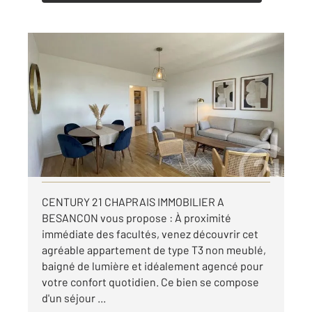
BESANCON 25
2
54,27 m
, 3 pièces
Ref : 39975
Appartement F3 à louer
750 €
par mois charges comprises
Visiter le site dédié
CENTURY 21 CHAPRAIS IMMOBILIER A
BESANCON vous propose : À proximité
immédiate des facultés, venez découvrir cet
agréable appartement de type T3 non meublé,
baigné de lumière et idéalement agencé pour
votre confort quotidien. Ce bien se compose
d'un séjour ...