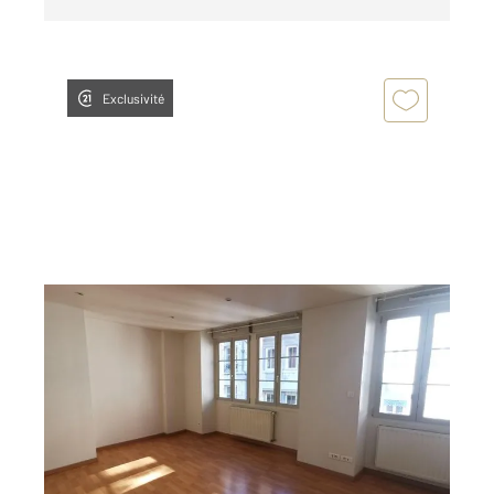
Exclusivité
BESANCON 25
2
50,30 m
, 2 pièces
Ref : 40140
Appartement T2 à louer
625 €
par mois charges comprises