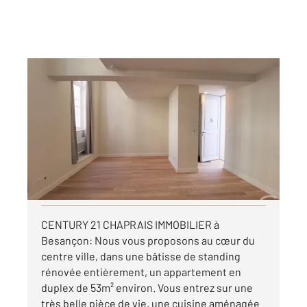
BESANCON 25
2
53,69 m
, 2 pièces
Ref : 40158
Appartement T2 à louer
755 €
par mois charges comprises
Visiter le site dédié
CENTURY 21 CHAPRAIS IMMOBILIER à
Besançon: Nous vous proposons au cœur du
centre ville, dans une bâtisse de standing
rénovée entièrement, un appartement en
duplex de 53m² environ. Vous entrez sur une
très belle pièce de vie, une cuisine aménagée