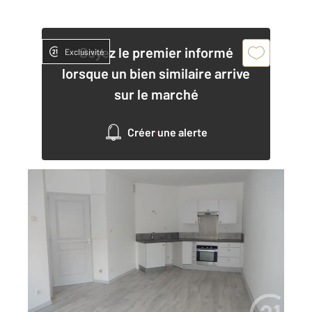
Soyez le premier informé
Exclusivité
lorsque un bien similaire arrive
sur le marché
Créer une alerte
BESANCON 25
2
49,58 m
, 3 pièces
Ref : 40017
Appartement F3 à louer
760 €
par mois charges comprises