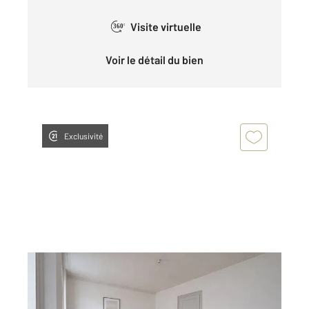
Visite virtuelle
360°
Voir le détail du bien
Exclusivité
BESANCON 25
2
26,26 m
, 2 pièces
Ref : 40166