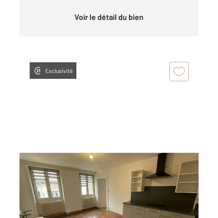
Voir le détail du bien
Exclusivité
BESANCON 25
2
40,78 m
, 2 pièces
Ref : 40167
Appartement F2 à louer
600 €