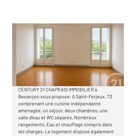
BESANCON 25
2
59,96 m
, 3 pièces
Ref : 40055
Appartement F3 à louer
630 €
par mois charges comprises
CENTURY 21 CHAPRAIS IMMOBILIER à
Besançon vous propose: A Saint-Ferjeux, T3
comprenant une cuisine indépendante
aménagée, un séjour, deux chambres, une
salle d'eau et WC séparés, Nombreux
rangements. Eau et chauffage compris dans
les charges. Le logement dispose également