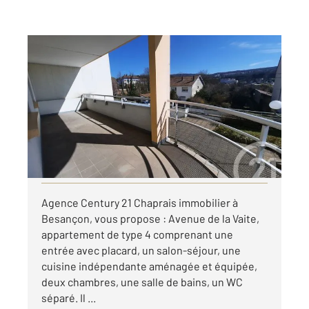
BESANCON 25
2
81,05 m
, 4 pièces
Ref : 40116
Appartement F4 à louer
895 €
par mois charges comprises
Visiter le site dédié
Agence Century 21 Chaprais immobilier à
Besançon, vous propose : Avenue de la Vaite,
appartement de type 4 comprenant une
entrée avec placard, un salon-séjour, une
cuisine indépendante aménagée et équipée,
deux chambres, une salle de bains, un WC
séparé. Il ...