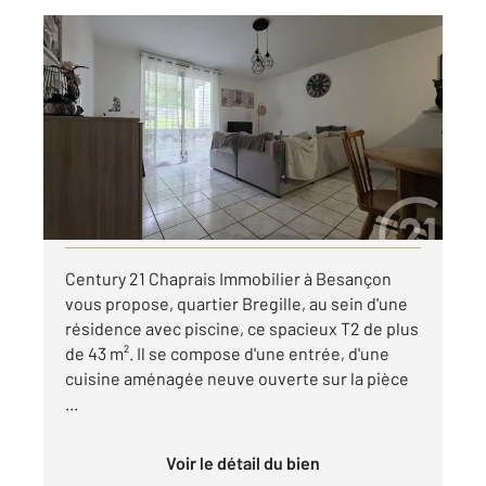
BESANCON 25
2
43,81 m
, 2 pièces
Ref : 40149
Appartement F2 à louer
750 €
par mois charges comprises
Visiter le site dédié
Century 21 Chaprais Immobilier à Besançon
vous propose, quartier Bregille, au sein d'une
résidence avec piscine, ce spacieux T2 de plus
de 43 m². Il se compose d'une entrée, d'une
cuisine aménagée neuve ouverte sur la pièce
...
Voir le détail du bien