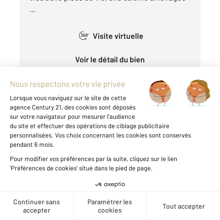
...
Visite virtuelle
360°
Voir le détail du bien
Exclusivité
Créer une alerte
BESANCON 25
2
65,52 m
, 3 pièces